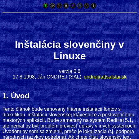
Inštalácia slovenčiny v
Linuxe
verzia 0.6
17.8.1998, Ján ONDREJ (SAL),
ondrejj(at)salstar.sk
1. Úvod
Tento článok bude venovaný hlavne inštalácii fontov s
diakritikou, inštalácii slovenskej klávesnice a poslovenčeniu
niektorých aplikácií. Bude zameraný na systém RedHat 5.1,
ale nemal by byť problém previesť úpravy v iných systémoch.
Úvodom by som sa zmienil, prečo je lokalizácia (t.j. podpora
národných jazykov potrebná). Ak chete čítať slovenský text