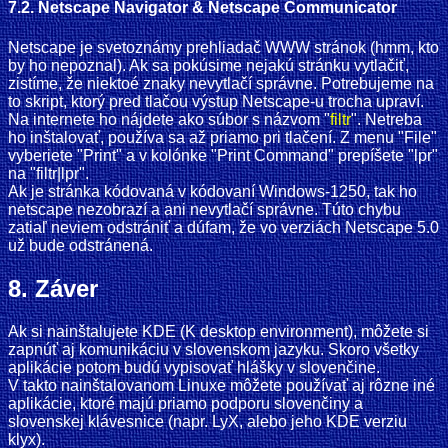
7.2. Netscape Navigator & Netscape Communicator
Netscape je svetoznámy prehliadač WWW stránok (hmm, kto
by ho nepoznal). Ak sa pokúsime nejakú stránku vytlačiť,
zistíme, že niektoé znaky nevytlačí správne. Potrebujeme na
to skript, ktorý pred tlačou výstup Netscape-u trocha upraví.
Na internete ho nájdete ako súbor s názvom "
filtr
". Netreba
ho inštalovať, používa sa až priamo pri tlačení. Z menu "File"
vyberiete "Print" a v kolónke "Print Command" prepíšete "lpr"
na "filtr|lpr".
Ak je stránka kódovaná v kódovaní Windows-1250, tak ho
netscape nezobrazí a ani nevytlačí správne. Túto chybu
zatiaľ neviem odstrániť a dúfam, že vo verziách Netscape 5.0
už bude odstránená.
8. Záver
Ak si nainštalujete KDE (K desktop environment), môžete si
zapnúť aj komunikáciu v slovenskom jazyku. Skoro všetky
aplikácie potom budú vypisovať hlášky v slovenčine.
V takto nainštalovanom Linuxe môžete používať aj rôzne iné
aplikácie, ktoré majú priamo podporu slovenčiny a
slovenskej klávesnice (napr. LyX, alebo jeho KDE verziu
klyx).