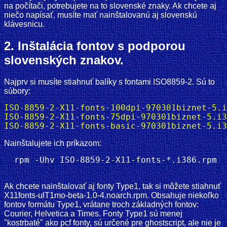
na počítači, potrebujete na to slovenské znaky. Ak chcete aj
niečo napísať, musíte mať nainštalovanú aj slovenskú
klávesnicu.
2. Inštalácia fontov s podporou
slovenských znakov.
Najprv si musíte stiahnuť balíky s fontami ISO8859-2. Sú to
súbory:
ISO-8859-2-X11-fonts-100dpi-970301biznet-5.i
ISO-8859-2-X11-fonts-75dpi-970301biznet-5.i3
ISO-8859-2-X11-fonts-basic-970301biznet-5.i3
Nainštalujete ich príkazom:
Ak chcete nainštalovať aj fonty Type1, tak si môžete stiahnuť
X11fonts-ulT1mo-beta-1.0-4.noarch.rpm. Obsahuje niekoľko
fontov formátu Type1, vrátane troch základných fontov:
Courier, Helvetica a Times. Fonty Type1 sú menej
"kostrbaté" ako pcf fonty, sú určené pre ghostscript, ale nie je