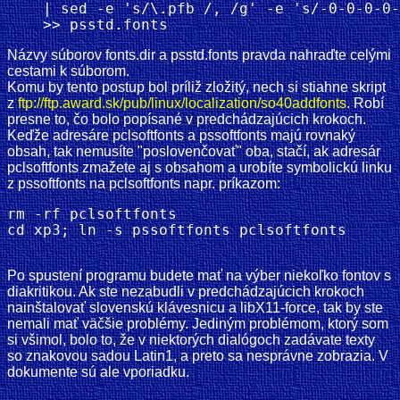
    | sed -e 's/\.pfb /, /g' -e 's/-0-0-0-0-
Názvy súborov fonts.dir a psstd.fonts pravda nahraďte celými
cestami k súborom.
Komu by tento postup bol príliž zložitý, nech si stiahne skript
z
ftp://ftp.award.sk/pub/linux/localization/so40addfonts
. Robí
presne to, čo bolo popísané v predchádzajúcich krokoch.
Keďže adresáre pclsoftfonts a pssoftfonts majú rovnaký
obsah, tak nemusíte "poslovenčovať" oba, stačí, ak adresár
pclsoftfonts zmažete aj s obsahom a urobíte symbolickú linku
z pssoftfonts na pclsoftfonts napr. príkazom:
rm -rf pclsoftfonts

Po spustení programu budete mať na výber niekoľko fontov s
diakritikou. Ak ste nezabudli v predchádzajúcich krokoch
nainštalovať slovenskú klávesnicu a libX11-force, tak by ste
nemali mať väčšie problémy. Jediným problémom, ktorý som
si všimol, bolo to, že v niektorých dialógoch zadávate texty
so znakovou sadou Latin1, a preto sa nesprávne zobrazia. V
dokumente sú ale vporiadku.