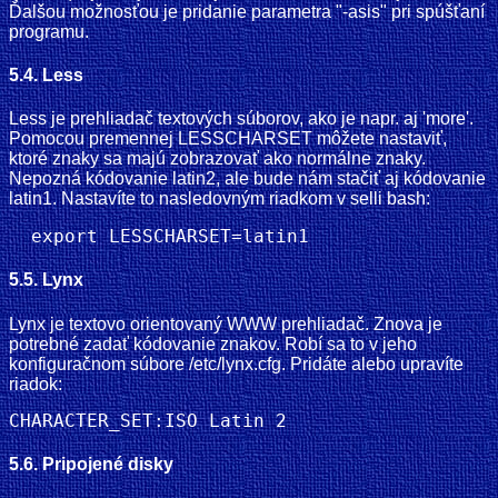
Ďalšou možnosťou je pridanie parametra "-asis" pri spúšťaní
programu.
5.4. Less
Less je prehliadač textových súborov, ako je napr. aj 'more'.
Pomocou premennej LESSCHARSET môžete nastaviť,
ktoré znaky sa majú zobrazovať ako normálne znaky.
Nepozná kódovanie latin2, ale bude nám stačiť aj kódovanie
latin1. Nastavíte to nasledovným riadkom v selli bash:
5.5. Lynx
Lynx je textovo orientovaný WWW prehliadač. Znova je
potrebné zadať kódovanie znakov. Robí sa to v jeho
konfiguračnom súbore /etc/lynx.cfg. Pridáte alebo upravíte
riadok:
5.6. Pripojené disky