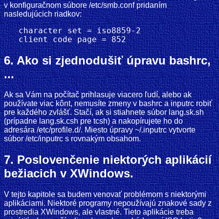
v konfiguračnom súbore /etc/smb.conf pridaním
nasledujúcich riadkov:
   character set = iso8859-2

6. Ako si zjednodušiť úpravu bashrc,
...
Ak sa Vám na počítač prihlasuje viacero ľudí, alebo ak
používate viac kônt, nemusíte zmeny v bashrc a inputrc robiť
pre každého zvlášť. Stačí, ak si stiahnete súbor lang.sk.sh
(prípadne lang.sk.csh pre tcsh) a nakopírujete ho do
adresára /etc/profile.d/. Miesto úpravy ~/.inputrc vytvorte
súbor /etc/inputrc s rovnakým obsahom.
7. Poslovenčenie niektorých aplikácií
bežiacich v XWindows.
V tejto kapitole sa budem venovať problémom s niektorými
aplikáciami. Niektoré programy nepoužívajú znakové sady z
prostredia XWindows, ale vlastné. Tieto aplikácie treba