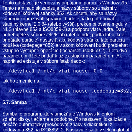
Tento odstavec je venovaný pripájaniu partícií s Windows95.
Tento nám na disk zapisuje názvy súborov so znakmi v
kódovaní kódovej stránky 852. Ak chcete, aby sa názvy
súborov zobrazovali správne, budete na to potrebovať
stabilný kernel 2.0.34 (alebo vyšší), prekompilované moduly
NLS (hlavne 852 a ISO8859-2) a podporu vfat v jadre. Ďalej
potrebujete v súbore /etc/fstab (alebo inde, podľa toho, kde
pripájate partície) nastaviť, akú kódovú stránku táto partícia
používa (codepage=852) a v akom kódovaní budú prebiehať
vstupno-výstupne operácie (iocharset=iso8859-2). Tieto dva
parametre môžete pridať k už existujúcim parametrom. Ak
napríklad existuje v súbore fstab riadok:
tak ho zmeníte na:
5.7. Samba
Samba je program, ktorý umožňuje Windows klientom
zdieľať disky, tlačiarne a podobne. Po nastavení lokalizácie
dokáže automaticky prekódovať znaky s diakritikou z
kódovania 852 na ISO8859-2. Nastavuje sa to v sekcii global