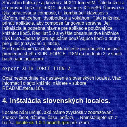
Súčasťou balíka je aj knižnica libX11-forcedIM. Táto knižnica
je úpravou knižnice libX11, dodávanej s XFree86. Úprava sa
týka spracovania compose, t.j. kombinácií klávesov s
dĺžňom, mäkčeňom, dvojbodkou a vokáňom. Táto knižnica
prinúti aplikácie, aby compose fungovalo správne. Jej
inštalácia je potrebná hlavne pre aplikácie používajúce
knižnicu libc5. RedHat 5.0 a vyššie obsahuje dve knižnice
libX11.so. Jedna je pre aplikácie používajúce libc5 a druhá
pre glibc (nazývanú aj libc6).
Pred spúštaním takýchto aplikácií ešte potrebujete nastaviť
premennú shellu XLIB_FORCE_I18N na hodnotu 2, v shelli
bash napr. príkazom:
Opäť nezabudnite na nastavenie slovenských locales. Viac
informácií o tejto knižnici nájdete v súbore
README.force.i18n.
4. Inštalácia slovenských locales.
Locales nám určujú, aké máme zvyklosti v zobrazovaní
znakov, čisel, dátumu, času, peňazí, ... Nainštalujete ich z
balíka
locale-sk-1.0-1.noarch.rpm
príkazom: