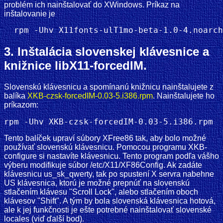
problém ich nainštalovať do XWindows. Príkaz na
inštalovanie je
3. Inštalácia slovenskej klávesnice a
knižnice libX11-forcedIM.
Slovenskú klávesnicu a spomínanú knižnicu nainštalujete z
balíka
XKB-czsk-forcedIM-0.03-5.i386.rpm
. Nainštalujete ho
príkazom:
Tento balíček upraví súbory XFree86 tak, aby bolo možné
používať slovenskú klávesnicu. Pomocou programu XKB-
configure si nastavíte klávesnicu. Tento program podľa vášho
výberu modifikuje súbor /etc/X11/XF86Config. Ak zadáte
klávesnicu us_sk_qwerty, tak po spustení X servra nabehne
US klávesnica, ktorú je možné prepnúť na slovenskú
stlačením klávesu "Scroll Lock", alebo stlačením oboch
klávesov "Shift". A tým by bola slovenská klávesnica hotová,
ale k jej funkčnosti je ešte potrebné nainštalovať slovenské
locales (viď ďalší bod).