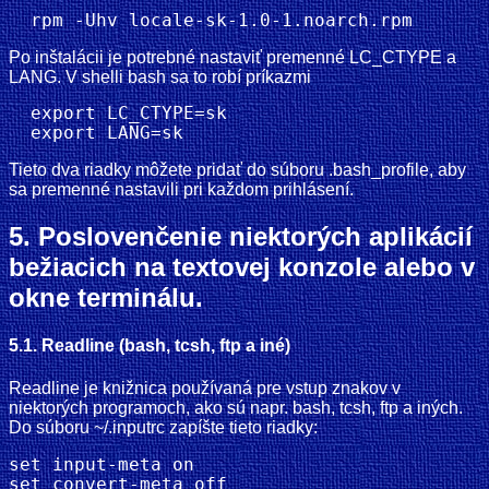
Po inštalácii je potrebné nastaviť premenné LC_CTYPE a
LANG. V shelli bash sa to robí príkazmi
  export LC_CTYPE=sk

Tieto dva riadky môžete pridať do súboru .bash_profile, aby
sa premenné nastavili pri každom prihlásení.
5. Poslovenčenie niektorých aplikácií
bežiacich na textovej konzole alebo v
okne terminálu.
5.1. Readline (bash, tcsh, ftp a iné)
Readline je knižnica používaná pre vstup znakov v
niektorých programoch, ako sú napr. bash, tcsh, ftp a iných.
Do súboru ~/.inputrc zapíšte tieto riadky:
set input-meta on

set convert-meta off
