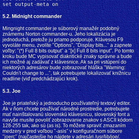
5.2. Midnight commander
Mingnight commander je súborový manažér podobný
známemu Norton commander-u. Jeho lokalizácia je
jednoduchá, pretože ju priamo podporuje. Klávesou F9
vyvoláte menu, zvolíte "Options", "Display bits..." a zapnete
voľby: "(*) Full 8 bits output" a "[x] Full 8 bits input". Po tomto
kroku bude MC vypisovať diakritické znaky správne a bude
ich možné aj zadávať z klávesnice. Ak sa pri vstúpení do
niektorých adresárov bude zobrazovať hláška "Warning:
Couldn't change to ...", tak potrebujete lokalizovať knižnicu
readline (viď predchádzajúci krok).
5.3. Joe
Joe je priateľský a jednoducho používateľný textový editor.
Ak v ňom chcete používať národné prostredie, potrebujete
mať nainštalovanú slovenskú klávesnicu, slovenský font a
navyše musíte povoliť zobrazovanie znakov s ASCII kódom
128-255 tak, ako sú (as is). To môžete spraviť zmazaním
medzery v pred voľbou "-asis" v konfiguračnom súbore
"joerc" (najčastejšie ho nájdete v adresári /usr/lib/joe/.