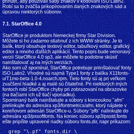
prinútiť, aby používali sady znakov v kódovaní ISO Latin2.
Robí sa to zväčša prikopírovaním daných znakových sád a
úpravou niektorých súborov.
7.1. StarOffice 4.0
StarOffice je produktom Nemeckej firmy Star Division.
Môžete si ho zadarmo stiahnuť z ich WWW stránky. Je to
balík, ktorý obsahuje textový editor, tabuľkový editor, grafický
editor a mnoho ďalších aplikácií. Tento popis bude venonavý
verzii StarOffice 4.0 sp3, ale môžete to podobne skúsiť
nainštalovať aj na iných verziách.
Ako som už spomínal, StarOffice potrebuje priinštalovať fonty
ISO Latin2. Vhodné sú najmä Type1 fonty z balíka X11fonts-
ulT1mo-beta-1.0-4.noarch.rpm. Tieto fonty sú aj pri veľkom
zvačšení hladké a aj malé sú čitateľné. Pri niektorých iných
fontoch robí StarOffice chyby pri zobrazovaní na obrazovke
(na tlačiarni ich už tlačí vporiadku).
Spomínaný balík nainštalujte a súbory s koncoukou "afm"
prelinkujte do adresára xp3/fontmetrics/afm, ktorý nájdete v
koreňovom adresári StarOffice-u. Súbory "pfb" nalinkujte do
adresára xp3/pssoftfonts. Na koniec súboru xp3/psstd.fonts
ešte pripíšte upravené riadky súboru fonts.dir, napr príkazom:
  grep "\.pf" fonts.dir \
