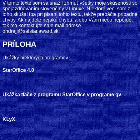
V tomto texte som sa snažil zhrnúť všetky moje skúsenosti so
spojazdňovaním slovenčiny v Linuxe. Niektoré veci som z
toho skúšal iba pri písaní tohto textu, takže prepáčte prípadné
chyby. Ak nájdete nejakú chybu, alebo Vám niečo nepôjde,
tak ma kontaktujte na e-mail adrese
ondrejj@salstar.award.sk.
PRÍLOHA
Ukážky niektorých programov.
StarOffice 4.0
Ukážka tlače z programu StarOffice v programe gv
KLyX